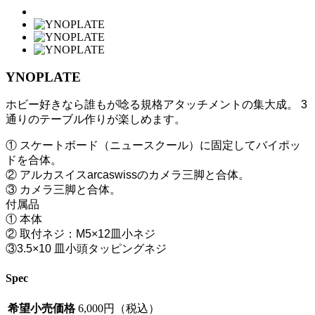
YNOPLATE
ホビー好きなら誰もが唸る規格アタッチメントの集大成。 3
通りのテーブル作りが楽しめます。
① スケートボード（ニュースクール）に固定してバイポッ
ドを合体。
② アルカスイスarcaswissのカメラ三脚と合体。
③ カメラ三脚と合体。
付属品
① 本体
② 取付ネジ：M5×12皿小ネジ
③3.5×10 皿小頭タッピングネジ
Spec
希望小売価格
6,000円（税込）