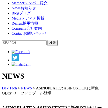
Member
メンバー紹介
News
お知らせ
Blog
ブログ
Media
メディア掲載
Recruit
採用情報
Company
会社案内
Contact
お問い合わせ
検索
NEWS
DekiTech
>
NEWS
>
ASINOPLATEとASINOSTICKに新色
OD(オリーブドラブ）が登場
ASINOPLATEとASINOSTICKに新色OD(オリー