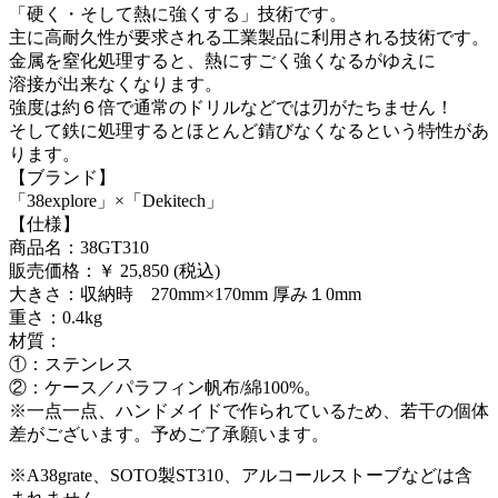
「硬く・そして熱に強くする」技術です。
主に高耐久性が要求される工業製品に利用される技術です。
金属を窒化処理すると、熱にすごく強くなるがゆえに
溶接が出来なくなります。
強度は約６倍で通常のドリルなどでは刃がたちません！
そして鉄に処理するとほとんど錆びなくなるという特性があ
ります。
【ブランド】
「38explore」×「Dekitech」
【仕様】
商品名：38GT310
販売価格：￥ 25,850 (税込)
大きさ：収納時 270mm×170mm 厚み１0mm
重さ：0.4kg
材質：
①：ステンレス
②：ケース／パラフィン帆布/綿100%。
※一点一点、ハンドメイドで作られているため、若干の個体
差がございます。予めご了承願います。
※A38grate、SOTO製ST310、アルコールストーブなどは含