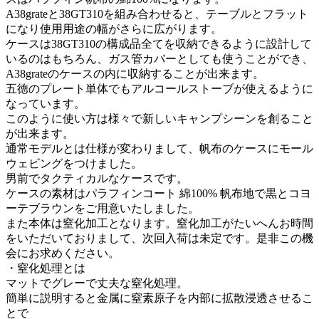
A38grateと38GT310を組み合わせると、テーブルとフラット
になり使用用途の幅がさらに広がります。
ケースは38GT310の構成品全てを収納できるように設計して
いるのはもちろん、ガス管カバーとしても使うことができ、
A38grateのケースの内に収納することが出来ます。
五徳のプレート単体でもアルコールストーブが使えるように
なっています。
このように使い方は様々で新しいキャンプシーンを創ること
が出来ます。
通常モデルとは仕様が変わりまして、帆布のケースにモール
ウェビングをつけました。
男前でタクティカルなケースです。
ケースの素材はパラフィンコート 綿100% 帆布地で黒とコヨ
ーテブラウンをご用意いたしました。
また本体は窒化加工となります。窒化加工がたいへんお時間
をいただいておりまして、次回入荷は未定です。是非この機
会にお求めください。
・窒化処理とは
マットでグレーで丈夫な窒化処理。
簡単に説明すると金属に窒素原子を内部に拡散浸透させるこ
とで